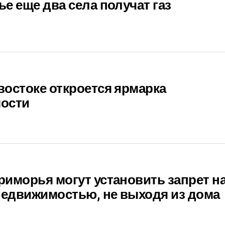
е еще два села получат газ
остоке откроется ярмарка
ости
иморья могут установить запрет н
недвижимостью, не выходя из дома