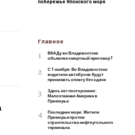
побережье Японского моря
Главное
ВКАДу во Владивостоке
объявлен смертный приговор?
С 1 ноября: Во Владивостоке
водители автобусов будут
принимать оплату без сдачи
Здесь нет посторонних:
Малоэтажная Америка в
Приморье
а
Последнее море: Жители
Приморья против
строительства нефтеугольного
терминала