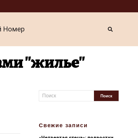
й Номер
ами "жилье"
Свежие записи
«Четвертая стена»: подростки