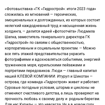
«Фотовыставка «ГК «Гидрострой»: итоги 2023 года»
сложилась из мгновений — героических,
эмоциональных и долгожданных, из которых состоит
нелегкий каждодневный труд и насыщенная жизнь
холдинга, — делится идеей «фотоотчёта» Людмила
Шапка, заместитель генерального директора ГК
«Гидрострой» по связям с общественностью,
корпоративным и социальным проектам. — Можно
все пять этажей представительства украсить
фотографиями и вдохновляться событиями, энергией
тружеников моря, курильскими пейзажами и
портретами передовиков. Люди — главный капитал
нашей КЛЁВОЙ КОМПАНИИ. Итуруп и Шикотан —
острова, где команда «Гидростроя» живет и работает.
Суровые погодные условия, шторма и циклоны не
отменяют счастливого детства, а лишь проверяют на
прочность любовь к своему делу и родным берегам.
Для нас Курилы — это навсегда. Ну а в новом году