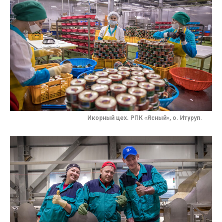
Икорный цех. РПК «Ясный», о. Итуруп.