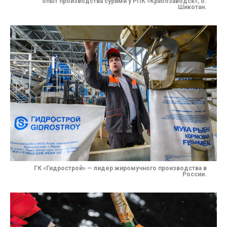
опыт производства сурими у РПК «Крабозаводск», о.
Шикотан.
ГК «Гидрострой» — лидер жиромучного производства в
России.