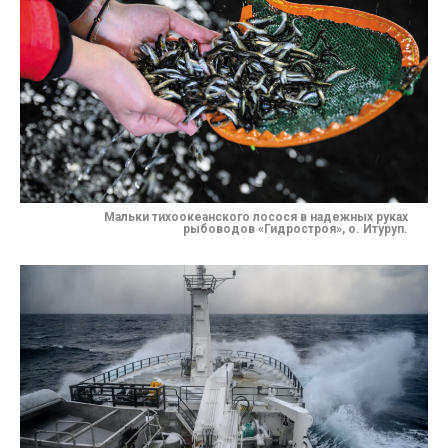
Мальки тихоокеанского лосося в надежных руках
рыбоводов
«Гидростроя»
, о. Итуруп.