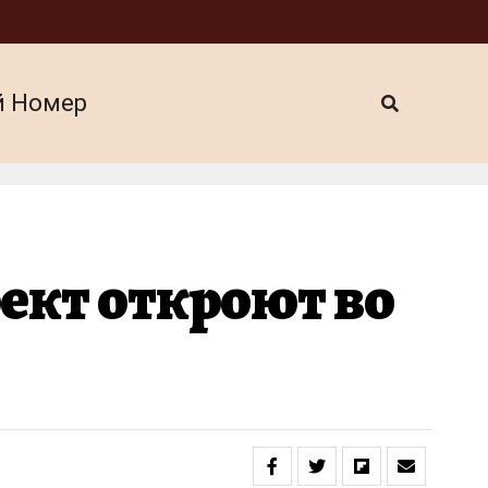
й Номер
ект откроют во