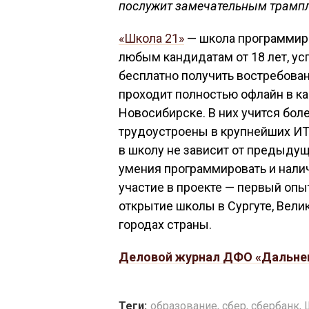
послужит замечательным трампл
«Школа 21»
— школа программиро
любым кандидатам от 18 лет, у
бесплатно получить востребован
проходит полностью офлайн в ка
Новосибирске. В них учится боле
трудоустроены в крупнейших ИТ
в школу не зависит от предыдущи
умения программировать и нали
участие в проекте — первый оп
открытие школы в Сургуте, Вели
городах страны.
Деловой журнал ДФО «Дальне
Теги:
образование
,
сбер
,
сбербанк
,