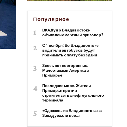
Популярное
ВКАДу во Владивостоке
объявлен смертный приговор?
С 1 ноября: Во Владивостоке
водители автобусов будут
принимать оплату без сдачи
Здесь нет посторонних:
Малоэтажная Америка в
Приморье
Последнее море: Жители
Приморья против
строительства нефтеугольного
терминала
«Однажды из Владивостока на
Запад уехали все…»