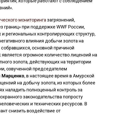
едприятия, которые работают с соблюдением
аний».
ческого мониторинга
загрязнений,
ез границ» при поддержке WWF России,
 и региональных контролирующих структур,
гативного влияния добычи золота на
 собравшихся, основной причиной
 является огромное количество лицензий на
пного золота, действующих на территории
ии, озвученной председателем
 Марценко
, в настоящее время в Амурской
ицензий на добычу золота, из которых более
иях наладить полноценный контроль за
хранного законодательства попросту
человеческих и технических ресурсов. В
ант снизить воздействие от