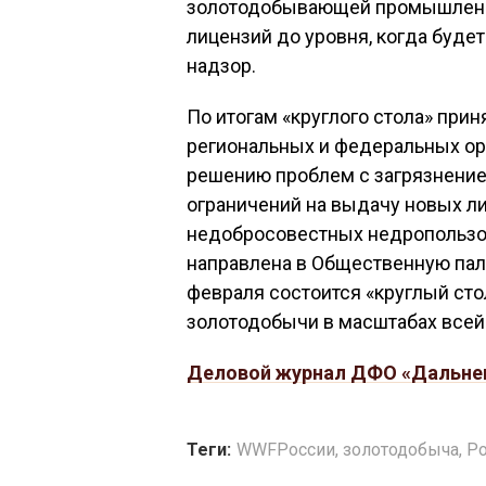
золотодобывающей промышленн
лицензий до уровня, когда буд
надзор.
По итогам «круглого стола» при
региональных и федеральных ор
решению проблем с загрязнение
ограничений на выдачу новых л
недобросовестных недропользов
направлена в Общественную пал
февраля состоится «круглый ст
золотодобычи в масштабах всей
Деловой журнал ДФО «Дальне
Теги:
WWFРоссии
,
золотодобыча
,
Ро