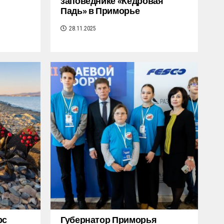
заповеднике «Кедровая
Падь» в Приморье
28.11.2025
рс
Губернатор Приморья