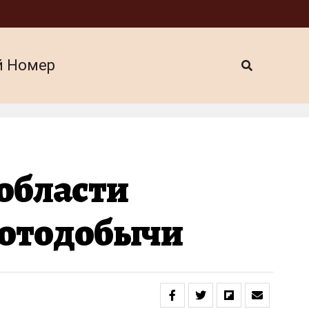
й Номер
области
лотодобычи