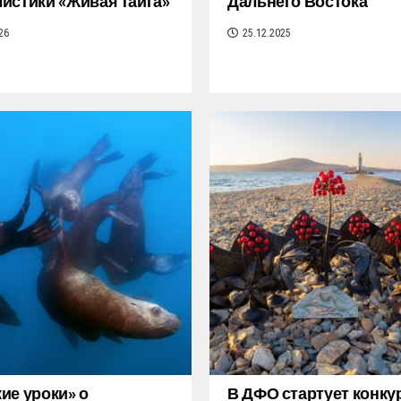
истики «Живая тайга»
Дальнего Востока
26
25.12.2025
ие уроки» о
В ДФО стартует конку