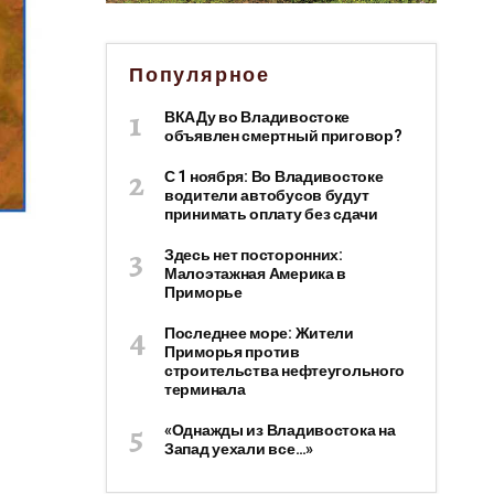
Популярное
ВКАДу во Владивостоке
объявлен смертный приговор?
С 1 ноября: Во Владивостоке
водители автобусов будут
принимать оплату без сдачи
Здесь нет посторонних:
Малоэтажная Америка в
Приморье
Последнее море: Жители
Приморья против
строительства нефтеугольного
терминала
«Однажды из Владивостока на
Запад уехали все…»