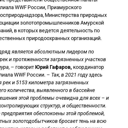
илиала WWF России, Приамурского
Росприроднадзора, Министерства природных
ссоциации золотопромышленников Амурской
аний, в которых ведется деятельность по
ественных природоохранных организаций.
одряд является абсолютным лидером по
 рек и протяженности загрязненных участков
ура,
– говорит
Юрий Гафаров,
координатор
илиала WWF России.
– Так, в 2021 году здесь
я рек и 5153 километра загрязненных
его количества, выявленного в бассейне
ешения этой проблемы очевидна для всех – и
контролирующих структур, и общественности.
предприятия обеспокоены этой проблемой,
тных золотодобытчиков бросает тень на всю