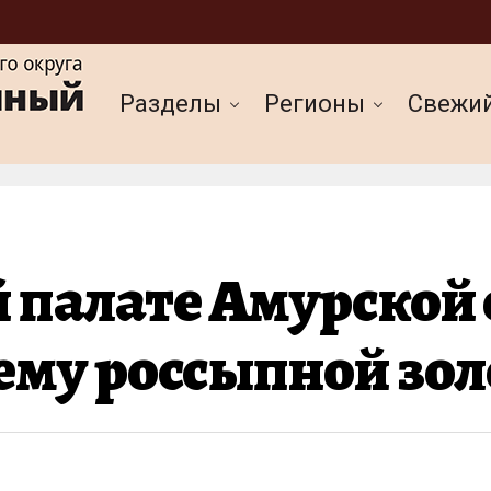
Разделы
Регионы
Cвежи
 палате Амурской 
ему россыпной зо