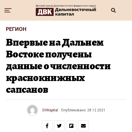
РЕГИОН
Впервые на Дальнем
Востоке получены
данные о численности
краснокнижных
сапсанов
DVKapital
Опубликовано
28.12.2021