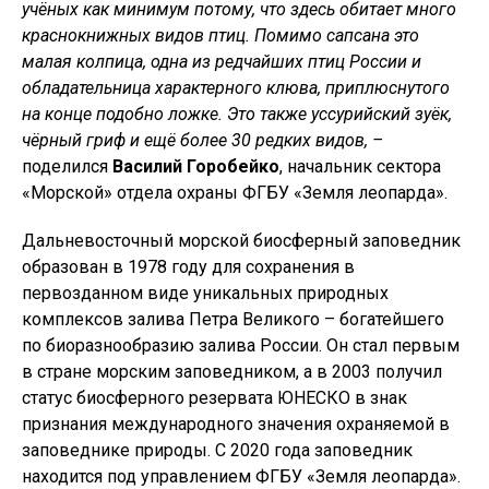
учёных как минимум потому, что здесь обитает много
краснокнижных видов птиц. Помимо сапсана это
малая колпица, одна из редчайших птиц России и
обладательница характерного клюва, приплюснутого
на конце подобно ложке. Это также уссурийский зуёк,
чёрный гриф и ещё более 30 редких видов, –
поделился
Василий Горобейко
, начальник сектора
«Морской» отдела охраны ФГБУ «Земля леопарда».
Дальневосточный морской биосферный заповедник
образован в 1978 году для сохранения в
первозданном виде уникальных природных
комплексов залива Петра Великого – богатейшего
по биоразнообразию залива России. Он стал первым
в стране морским заповедником, а в 2003 получил
статус биосферного резервата ЮНЕСКО в знак
признания международного значения охраняемой в
заповеднике природы. С 2020 года заповедник
находится под управлением ФГБУ «Земля леопарда».