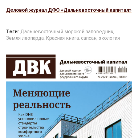
Деловой журнал ДФО «Дальневосточный капитал»
Теги:
Дальневосточный морской заповедник
,
Земля леопарда
,
Красная книга
,
сапсан
,
экология