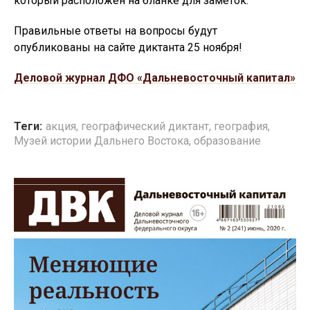
который расположен на бланке для заметок.
Правильные ответы на вопросы будут
опубликованы на сайте диктанта 25 ноября!
Деловой журнал ДФО «Дальневосточный капитал»
Теги:
акция
,
географический диктант
,
география
,
Музей истории Дальнего Востока
,
образование