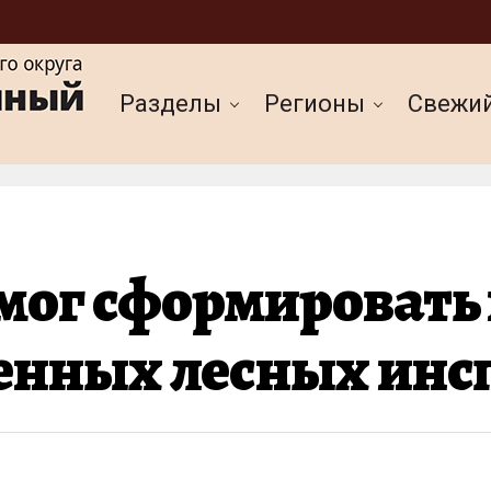
Разделы
Регионы
Cвежи
ог сформировать 
енных лесных инс