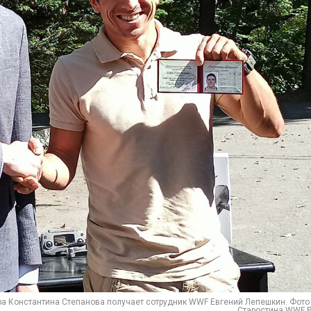
ра Константина Степанова получает сотрудник WWF Евгений Лепешкин. Фото
Старостина WWF 