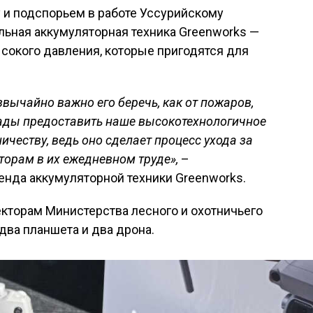
 и подспорьем в работе Уссурийскому
льная аккумуляторная техника Greenworks —
ысокого давления, которые пригодятся для
езвычайно важно его беречь, как от пожаров,
рады предоставить наше высокотехнологичное
честву, ведь оно сделает процесс ухода за
торам в их ежедневном труде»,
–
енда аккумуляторной техники Greenworks.
торам Министерства лесного и охотничьего
два планшета и два дрона.