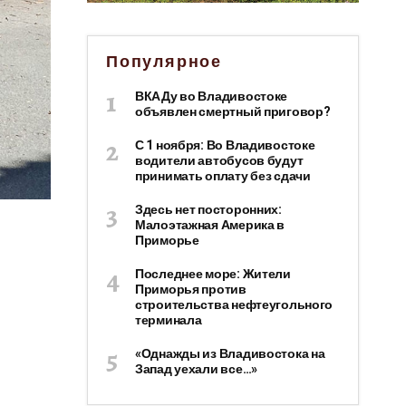
Популярное
ВКАДу во Владивостоке
объявлен смертный приговор?
С 1 ноября: Во Владивостоке
водители автобусов будут
принимать оплату без сдачи
Здесь нет посторонних:
Малоэтажная Америка в
Приморье
Последнее море: Жители
Приморья против
строительства нефтеугольного
терминала
«Однажды из Владивостока на
Запад уехали все…»