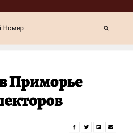
й Номер
в Приморье
пекторов