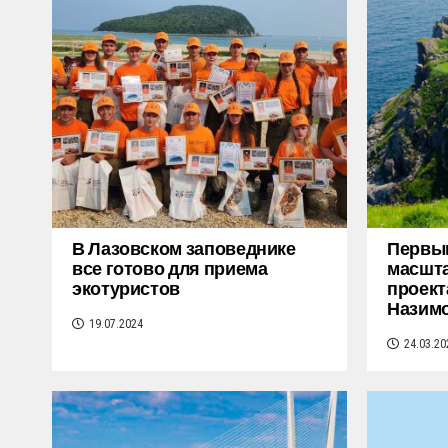
В Лазовском заповеднике
Первым
все готово для приема
масшт
экотуристов
проект
Назимо
19.07.2024
24.03.20