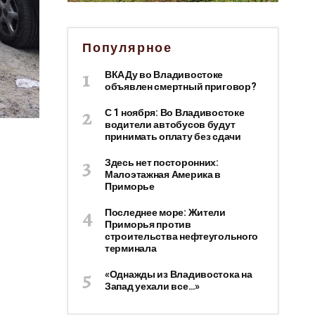
Популярное
ВКАДу во Владивостоке
объявлен смертный приговор?
С 1 ноября: Во Владивостоке
водители автобусов будут
принимать оплату без сдачи
Здесь нет посторонних:
Малоэтажная Америка в
Приморье
Последнее море: Жители
Приморья против
строительства нефтеугольного
терминала
«Однажды из Владивостока на
Запад уехали все…»