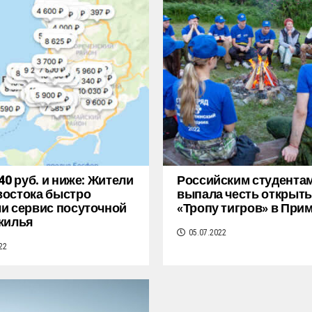
40 руб. и ниже: Жители
Российским студента
остока быстро
выпала честь открыть
и сервис посуточной
«Тропу тигров» в При
жилья
05.07.2022
22