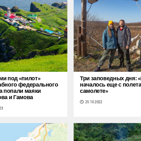
и под «пилот»
Три заповедных дня: 
абного федерального
началось еще с полета
а попали маяки
самолете»
ва и Гамова
25.10.2022
23