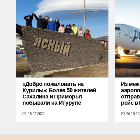
«Добро пожаловать на
Из меж
Курилы»: Более 50 жителей
аэропо
Сахалина и Приморья
отправ
побывали на Итурупе
рейс в
18.04.2022
26.10.20