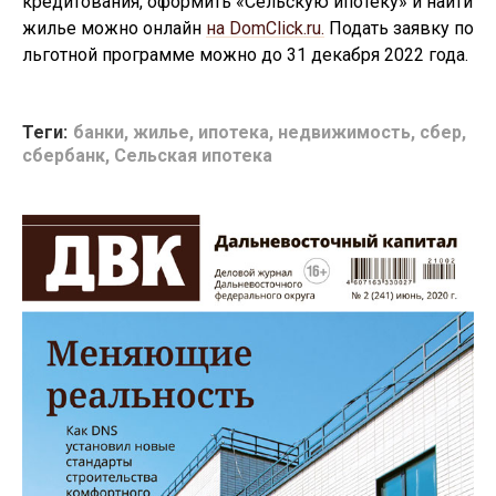
кредитования, оформить «Сельскую ипотеку» и найти
жилье можно онлайн
на DomClick.ru.
Подать заявку по
льготной программе можно до 31 декабря 2022 года.
Теги:
банки
,
жилье
,
ипотека
,
недвижимость
,
сбер
,
сбербанк
,
Сельская ипотека