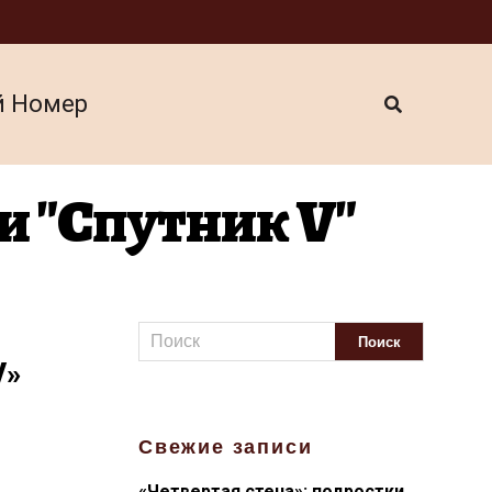
й Номер
и "Спутник V"
V»
Свежие записи
«Четвертая стена»: подростки