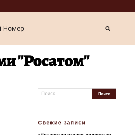
й Номер
ми "Росатом"
Свежие записи
«Четвертая стена»: подростки