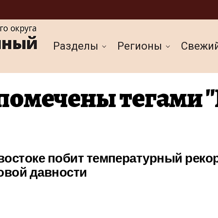
Разделы
Регионы
Cвежи
 помечены тегами 
востоке побит температурный реко
овой давности