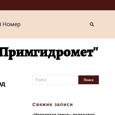
й Номер
"Примгидромет"
рд
Свежие записи
«Четвертая стена»: подростки