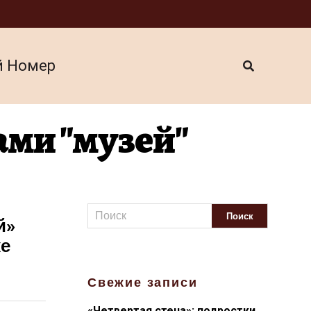
й Номер
ами "музей"
й»
ке
Свежие записи
«Четвертая стена»: подростки