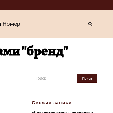
й Номер
ами "бренд"
Свежие записи
«Четвертая стена»: подростки