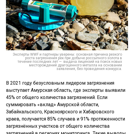
Эксперты WWF и партнеры уверены: основная причина резкого
роста загрязнения рек при добыче россыпного золота в
течение последних лет — выдача лицензий на поиск новых
месторождений драгоценного металла на основании
заявления, без проведения конкурса.
В 2021 году безусловным лидером загрязнения
выступает Амурская область, где эксперты выявили
45% от общего количества загрязнений. Если
суммировать «вклад» Амурской области,
Забайкальского, Красноярского и Хабаровского
краев, получается 85% случаев и 91% протяженности
загрязнённых участков от общего количества
загрязнений в регионах мониторинга…Такие выводы