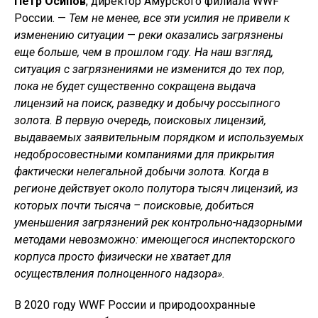
Петр Осипов
, директор Амурского филиала WWF
России. —
Тем не менее, все эти усилия не привели к
изменению ситуации
—
реки оказались загрязнены
еще больше, чем в прошлом году. На наш взгляд,
ситуация с загрязнениями не изменится до тех пор,
пока не будет существенно сокращена выдача
лицензий на поиск, разведку и добычу россыпного
золота. В первую очередь, поисковых лицензий,
выдаваемых заявительным порядком и используемых
недобросовестными компаниями для прикрытия
фактически нелегальной добычи золота. Когда в
регионе действует около полутора тысяч лицензий, из
которых почти тысяча – поисковые, добиться
уменьшения загрязнений рек контрольно-надзорными
методами невозможно: имеющегося инспекторского
корпуса просто физически не хватает для
осуществления полноценного надзора».
В 2020 году WWF России и природоохранные