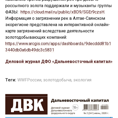
россыпного золота поддержали и музыканты группы
ФАЗЫ:
https://cloud.mail.ru/public/xBD9/SGEr9czsH
.
Информация о загрязнении рек в Алтае-Саянском
экорегионе представлена на интерактивной онлайн-
карте загрязнений вследствие деятельности
золотодобывающих компаний:
https://www.arcgis.com/apps/dashboards/9decddd81b1
3440db0a6db49dc3c5831
Деловой журнал ДФО «Дальневосточный капитал»
Теги:
WWFРоссии
,
золотодобыча
,
экология