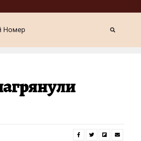
й Номер
нагрянули