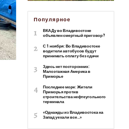
Популярное
ВКАДу во Владивостоке
объявлен смертный приговор?
С 1 ноября: Во Владивостоке
водители автобусов будут
принимать оплату без сдачи
Здесь нет посторонних:
Малоэтажная Америка в
Приморье
Последнее море: Жители
Приморья против
строительства нефтеугольного
терминала
«Однажды из Владивостока на
Запад уехали все…»