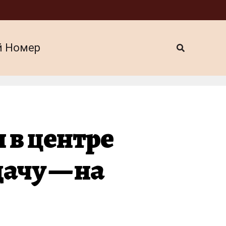
й Номер
 в центре
дачу — на