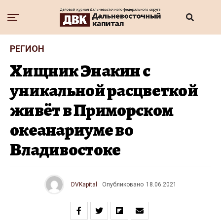
РЕГИОН
Хищник Энакин с
уникальной расцветкой
живёт в Приморском
океанариуме во
Владивостоке
DVKapital
Опубликовано
18.06.2021