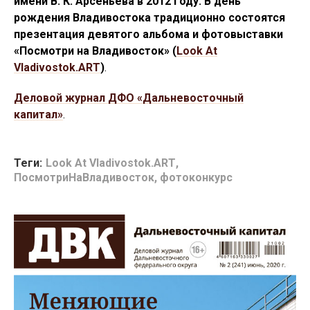
имени В. К. Арсеньева в 2012 году.
В день
рождения Владивостока традиционно состоятся
презентация девятого альбома и фотовыставки
«Посмотри на Владивосток» (
Look At
Vladivostok.ART
)
.
Деловой журнал ДФО «Дальневосточный
капитал»
.
Теги:
Look At Vladivostok.ART
,
ПосмотриНаВладивосток
,
фотоконкурс