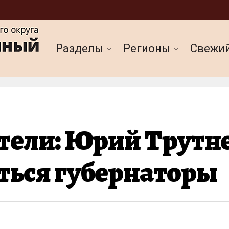
Разделы
Регионы
Cвежи
ели: Юрий Трутнев
ться губернаторы