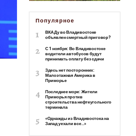
Популярное
ВКАДу во Владивостоке
объявлен смертный приговор?
С 1 ноября: Во Владивостоке
водители автобусов будут
принимать оплату без сдачи
Здесь нет посторонних:
Малоэтажная Америка в
Приморье
Последнее море: Жители
Приморья против
строительства нефтеугольного
терминала
«Однажды из Владивостока на
Запад уехали все…»