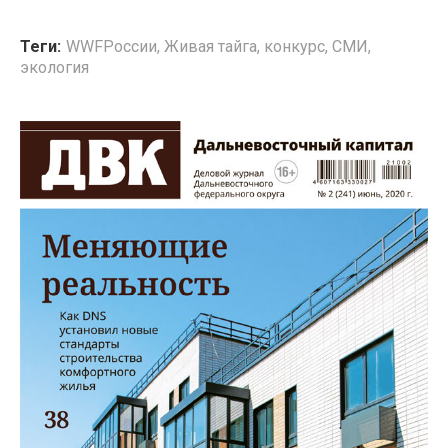
Теги:
WWFРоссии
,
Живая тайга
,
конкурс
,
СМИ
,
экология