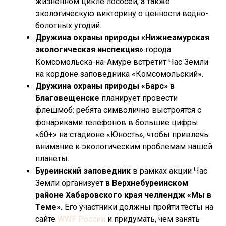
жизненном цикле лососей, а также
экологическую викторину о ценности водно-
болотных угодий.
Дружина охраны природы «Нижнеамурская
экологическая инспекция»
города
Комсомольска-на-Амуре встретит Час Земли
на кордоне заповедника «Комсомольский».
Дружина охраны природы «Барс» в
Благовещенске
планирует провести
флешмоб: ребята символично выстроятся с
фонариками телефонов в большие цифры
«60+» на стадионе «Юность», чтобы привлечь
внимание к экологическим проблемам нашей
планеты.
Буреинский заповедник
в рамках акции Час
Земли организует
в Верхнебуреинском
районе Хабаровского края челлендж «Мы в
Теме».
Его участники должны пройти тесты на
сайте
WWF России
и придумать, чем занять