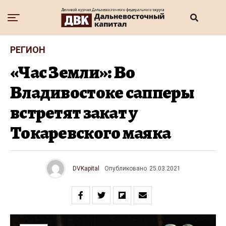
РЕГИОН
«Час Земли»: Во
Владивостоке сапперы
встретят закат у
Токаревского маяка
DVKapital
Опубликовано
25.03.2021