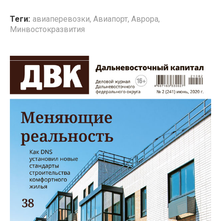
Теги:
авиаперевозки
,
Авиапорт
,
Аврора
,
Минвостокразвития