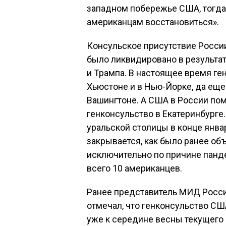
западном побережье США, тогда
американцам восстановиться».
Консульское присутствие Росси
было ликвидировано в результа
и Трампа. В настоящее время ге
Хьюстоне и в Нью-Йорке, да еще
Вашингтоне. А США в России по
генконсульство в Екатеринбург
уральской столицы в конце январ
закрывается, как было ранее об
исключительно по причине панде
всего 10 американцев.
Ранее представитель МИД Росс
отмечал, что генконсульство СШ
уже к середине весны текущего 