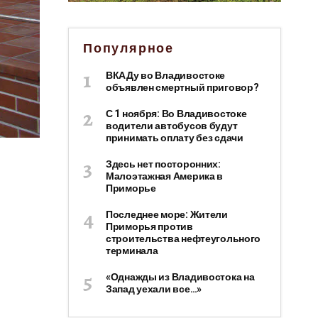
Популярное
ВКАДу во Владивостоке
объявлен смертный приговор?
С 1 ноября: Во Владивостоке
водители автобусов будут
принимать оплату без сдачи
Здесь нет посторонних:
Малоэтажная Америка в
Приморье
Последнее море: Жители
Приморья против
строительства нефтеугольного
терминала
«Однажды из Владивостока на
Запад уехали все…»