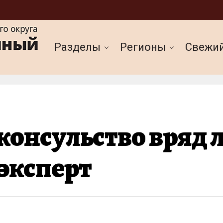
Разделы
Регионы
Cвежи
онсульство вряд л
эксперт